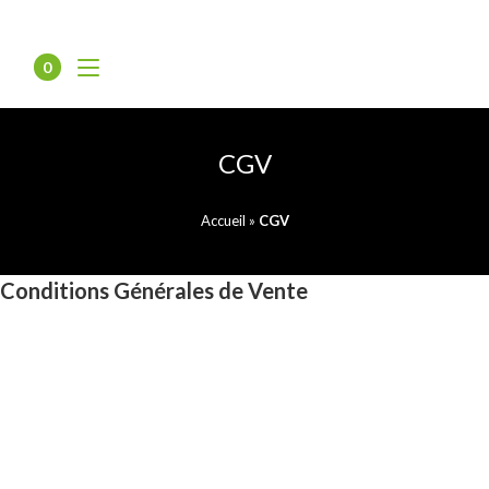
Skip
to
content
0
CGV
Accueil
»
CGV
Conditions Générales de Vente