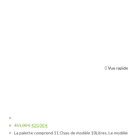
Vue rapide
451,00
€
420,00
€
La palette comprend 11 Oyas de modèle 10Litres. Le modèle