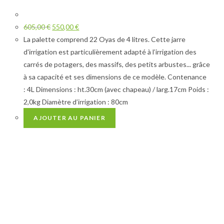
605,00
€
550,00
€
La palette comprend 22 Oyas de 4 litres. Cette jarre
d'irrigation est particulièrement adapté à l’irrigation des
carrés de potagers, des massifs, des petits arbustes... grâce
à sa capacité et ses dimensions de ce modèle. Contenance
: 4L Dimensions : ht.30cm (avec chapeau) / larg.17cm Poids :
2,0kg Diamètre d’irrigation : 80cm
AJOUTER AU PANIER